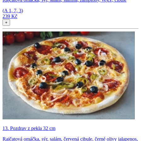
(A
1, 7, 3
)
239 Kč
+
13. Pozdrav z pekla 32 cm
Rajčatová omáčka, sýr, salám, červená cibule, černé olivy jalapenos,