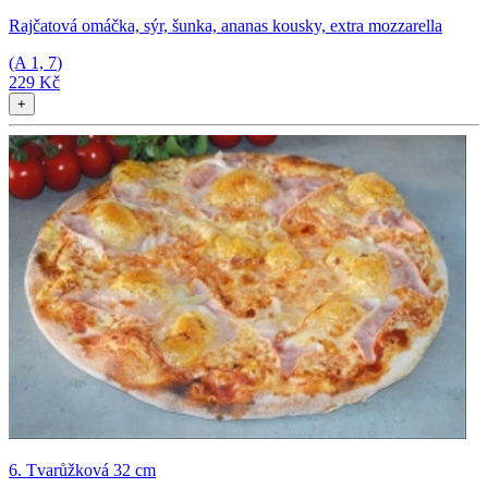
Rajčatová omáčka, sýr, šunka, ananas kousky, extra mozzarella
(A
1, 7
)
229 Kč
+
6. Tvarůžková 32 cm