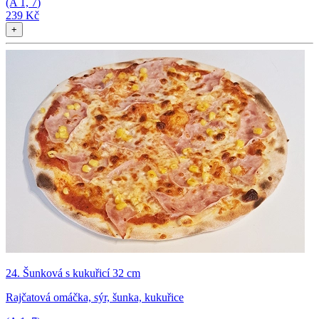
(A
1, 7
)
239 Kč
+
24. Šunková s kukuřicí 32 cm
Rajčatová omáčka, sýr, šunka, kukuřice