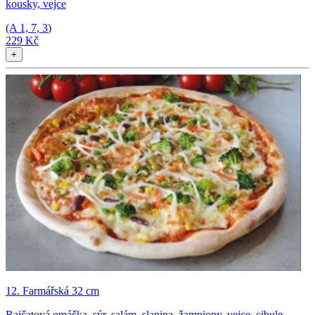
kousky, vejce
(A
1, 7, 3
)
229 Kč
+
12. Farmářská 32 cm
Rajčatová omáčka, sýr, salám, slanina, žampiony, vejce, cibule