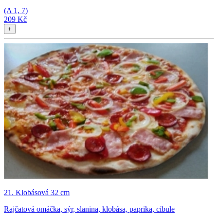
(A
1, 7
)
209 Kč
+
21. Klobásová 32 cm
Rajčatová omáčka, sýr, slanina, klobása, paprika, cibule