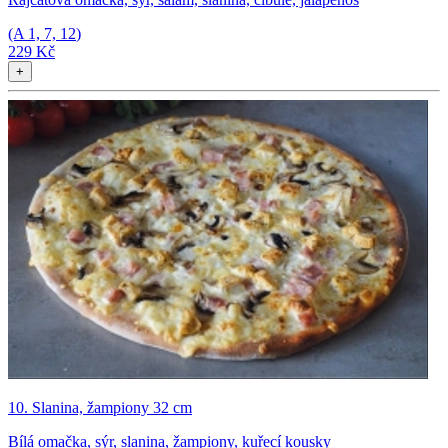
(A
1, 7, 12
)
229 Kč
+
10. Slanina, žampiony 32 cm
Bílá omačka, sýr, slanina, žampiony, kuřecí kousky