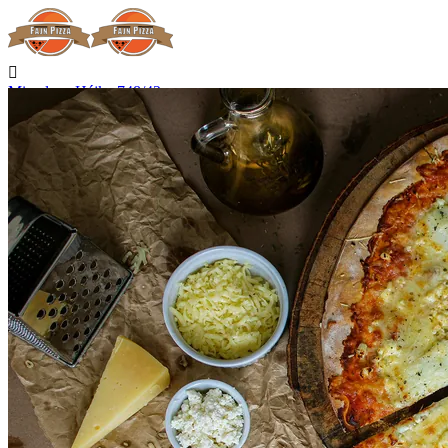

Miroslava Hájka 748/42
Hradec Králové

Nerozváží

Začíná rozvážet v 15:00

Telefon
+420 727 875 075
Kontakt

Přihlásit se
