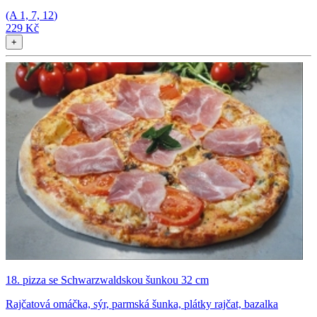
(A
1, 7, 12
)
229 Kč
+
18. pizza se Schwarzwaldskou šunkou 32 cm
Rajčatová omáčka, sýr, parmská šunka, plátky rajčat, bazalka