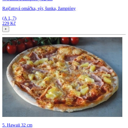
Rajčatová omáčka, sýr, šunka, žampióny
(A
1, 7
)
229 Kč
+
5. Hawaii 32 cm