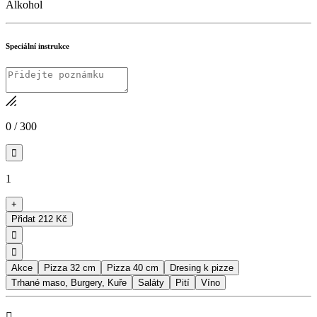
Alkohol
Speciální instrukce
0
/
300

1
+
Přidat
212 Kč


Akce
Pizza 32 cm
Pizza 40 cm
Dresing k pizze
Trhané maso, Burgery, Kuře
Saláty
Pití
Víno
