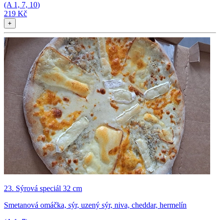
(A
1, 7, 10
)
219 Kč
+
23. Sýrová speciál 32 cm
Smetanová omáčka, sýr, uzený sýr, niva, cheddar, hermelín