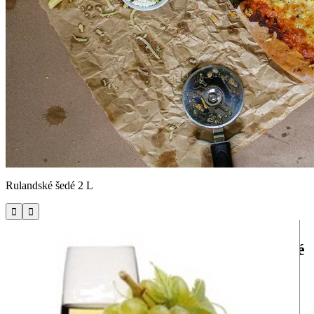
Rulandské šedé 2 L


Miroslava Hájka 748/42, Hradec Králové
Fajn Pizza & Burger