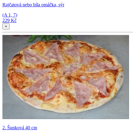
Rajčatová nebo bíla omáčka, sýr
(A
1, 7
)
229 Kč
+
2. Šunková 40 cm