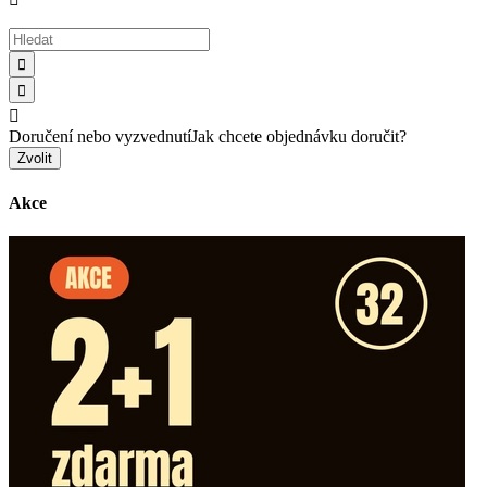



Doručení nebo vyzvednutí
Jak chcete objednávku doručit?
Zvolit
Akce