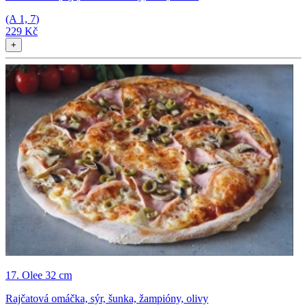
(A
1, 7
)
229 Kč
+
17. Olee 32 cm
Rajčatová omáčka, sýr, šunka, žampióny, olivy