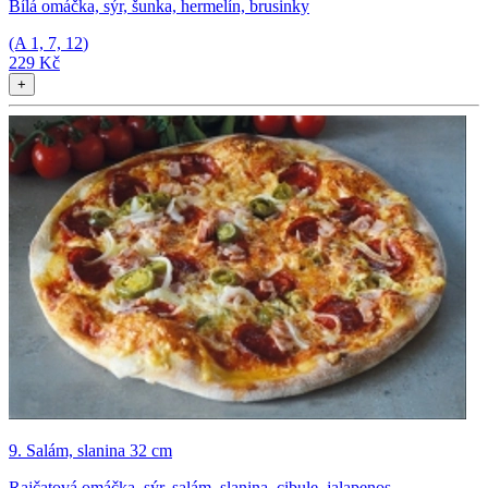
Bílá omáčka, sýr, šunka, hermelín, brusinky
(A
1, 7, 12
)
229 Kč
+
9. Salám, slanina 32 cm
Rajčatová omáčka, sýr, salám, slanina, cibule, jalapenos