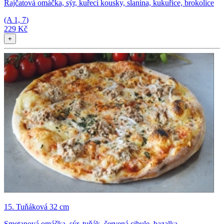
Rajčatová omáčka, sýr, kuřecí kousky, slanina, kukuřice, brokolice
(A
1, 7
)
229 Kč
+
15. Tuňáková 32 cm
Smetanová omáčka, sýr, tuňák, červená cibule, bazalka