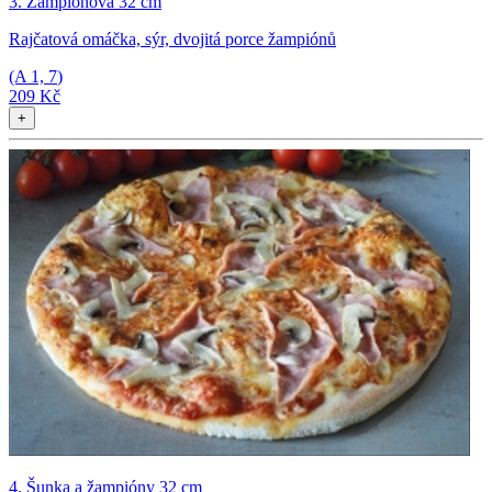
3. Žampiónová 32 cm
Rajčatová omáčka, sýr, dvojitá porce žampiónů
(A
1, 7
)
209 Kč
+
4. Šunka a žampióny 32 cm