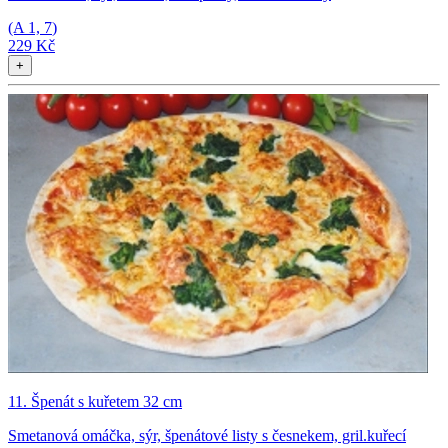
(A
1, 7
)
229 Kč
+
11. Špenát s kuřetem 32 cm
Smetanová omáčka, sýr, špenátové listy s česnekem, gril.kuřecí