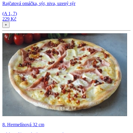
Rajčatová omáčka, sýr, niva, uzený sýr
(A
1, 7
)
229 Kč
+
8. Hermelínová 32 cm