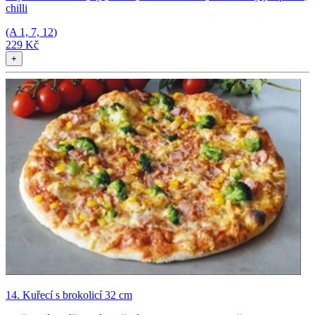
chilli
(A
1, 7, 12
)
229 Kč
+
14. Kuřecí s brokolicí 32 cm