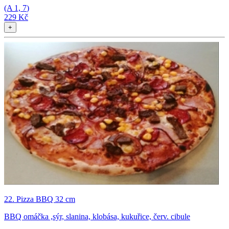
(A
1, 7
)
229 Kč
+
22. Pizza BBQ 32 cm
BBQ omáčka ,sýr, slanina, klobása, kukuřice, červ. cibule