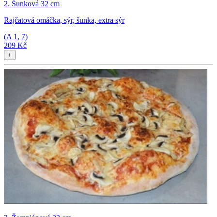
2. Šunková 32 cm
Rajčatová omáčka, sýr, šunka, extra sýr
(A
1, 7
)
209 Kč
+