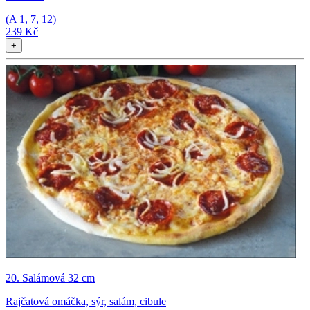
(A
1, 7, 12
)
239 Kč
+
20. Salámová 32 cm
Rajčatová omáčka, sýr, salám, cibule