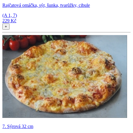
Rajčatová omáčka, sýr, šunka, tvarůžky, cibule
(A
1, 7
)
229 Kč
+
7. Sýrová 32 cm