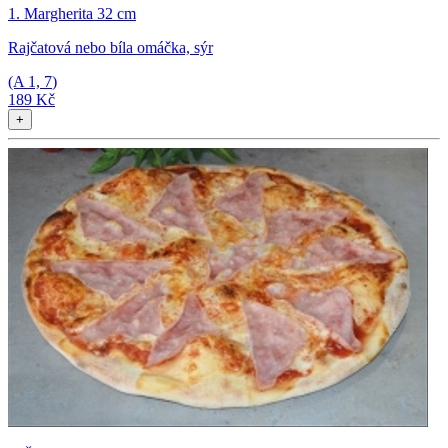
1. Margherita 32 cm
Rajčatová nebo bíla omáčka, sýr
(A
1, 7
)
189 Kč
+