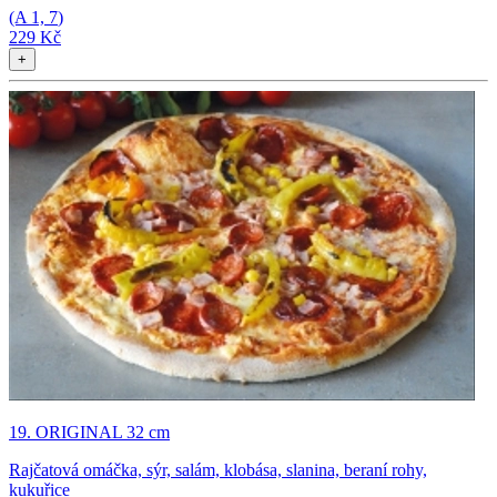
(A
1, 7
)
229 Kč
+
19. ORIGINAL 32 cm
Rajčatová omáčka, sýr, salám, klobása, slanina, beraní rohy,
kukuřice