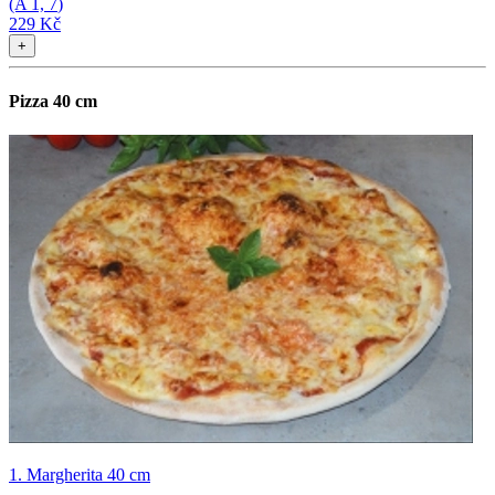
(A
1, 7
)
229 Kč
+
Pizza 40 cm
1. Margherita 40 cm