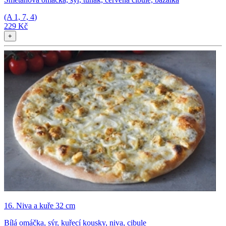
(A
1, 7, 4
)
229 Kč
+
16. Niva a kuře 32 cm
Bílá omáčka, sýr, kuřecí kousky, niva, cibule