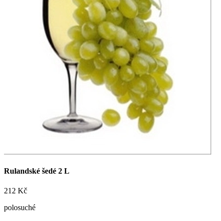
Objednat online

+420 727 875 075
Sledujte nás na sítích!

Rulandské šedé 2 L
212 Kč
polosuché