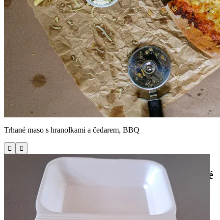
Trhané maso s hranolkami a čedarem, BBQ


Miroslava Hájka 748/42, Hradec Králové
Fajn Pizza & Burger