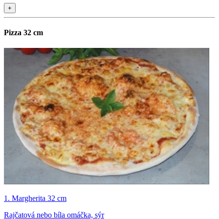
+
Pizza 32 cm
1. Margherita 32 cm
Rajčatová nebo bíla omáčka, sýr