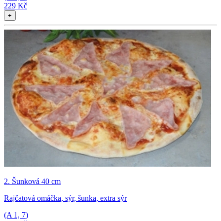
229 Kč
+
2. Šunková 40 cm
Rajčatová omáčka, sýr, šunka, extra sýr
(A
1, 7
)