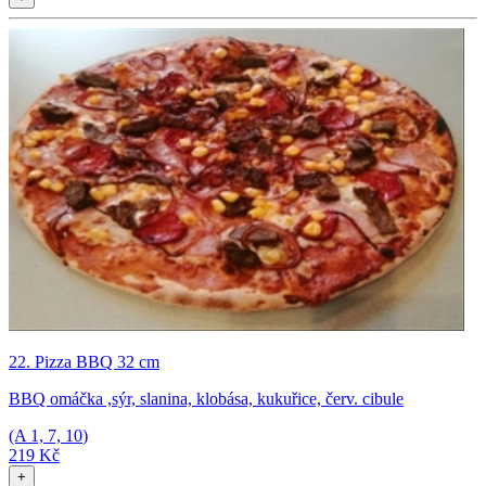
22. Pizza BBQ 32 cm
BBQ omáčka ,sýr, slanina, klobása, kukuřice, červ. cibule
(A
1, 7, 10
)
219 Kč
+