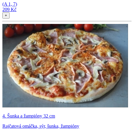
(A
1, 7
)
209 Kč
+
4. Šunka a žampióny 32 cm
Rajčatová omáčka, sýr, šunka, žampióny