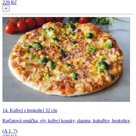
229 Kč
+
14. Kuřecí s brokolicí 32 cm
Rajčatová omáčka, sýr, kuřecí kousky, slanina, kukuřice, brokolice
(A
1, 7
)