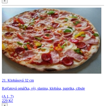
+
21. Klobásová 32 cm
Rajčatová omáčka, sýr, slanina, klobása, paprika, cibule
(A
1, 7
)
229 Kč
+