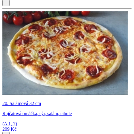
+
20. Salámová 32 cm
Rajčatová omáčka, sýr, salám, cibule
(A
1, 7
)
209 Kč