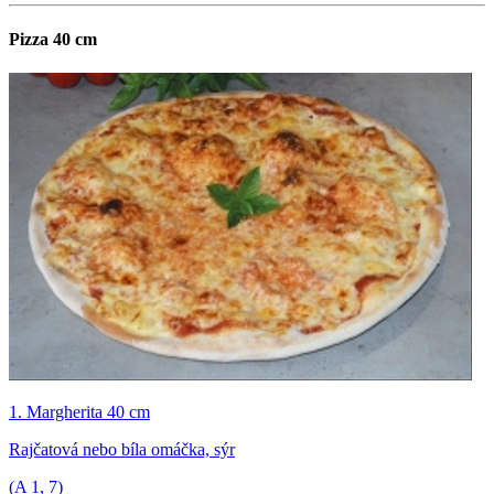
Pizza 40 cm
1. Margherita 40 cm
Rajčatová nebo bíla omáčka, sýr
(A
1, 7
)