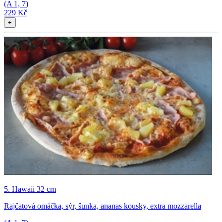
(A
1, 7
)
229 Kč
+
5. Hawaii 32 cm
Rajčatová omáčka, sýr, šunka, ananas kousky, extra mozzarella