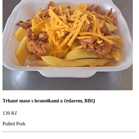
Objednat online

+420 727 875 075
Sledujte nás na sítích!

Trhané maso s hranolkami a čedarem, BBQ
139 Kč
Pulled Pork