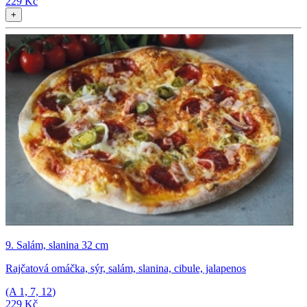
229 Kč
+
9. Salám, slanina 32 cm
Rajčatová omáčka, sýr, salám, slanina, cibule, jalapenos
(A
1, 7, 12
)
229 Kč