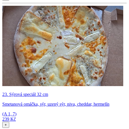
23. Sýrová speciál 32 cm
Smetanová omáčka, sýr, uzený sýr, niva, cheddar, hermelín
(A
1, 7
)
239 Kč
+