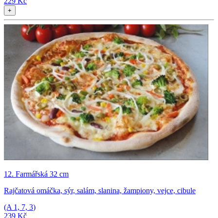
229 Kč
+
12. Farmářská 32 cm
Rajčatová omáčka, sýr, salám, slanina, žampiony, vejce, cibule
(A
1, 7, 3
)
239 Kč