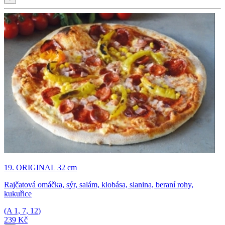
19. ORIGINAL 32 cm
Rajčatová omáčka, sýr, salám, klobása, slanina, beraní rohy,
kukuřice
(A
1, 7, 12
)
239 Kč