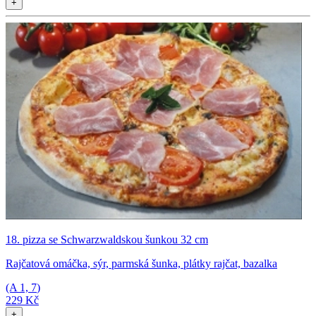
+
18. pizza se Schwarzwaldskou šunkou 32 cm
Rajčatová omáčka, sýr, parmská šunka, plátky rajčat, bazalka
(A
1, 7
)
229 Kč
+