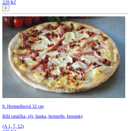
229 Kč
+
8. Hermelínová 32 cm
Bílá omáčka, sýr, šunka, hermelín, brusinky
(A
1, 7, 12
)