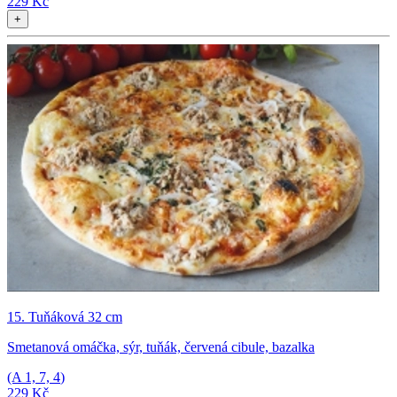
229 Kč
+
15. Tuňáková 32 cm
Smetanová omáčka, sýr, tuňák, červená cibule, bazalka
(A
1, 7, 4
)
229 Kč