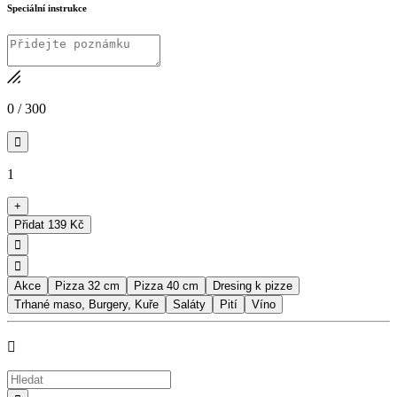
Speciální instrukce
0
/
300

1
+
Přidat
139 Kč


Akce
Pizza 32 cm
Pizza 40 cm
Dresing k pizze
Trhané maso, Burgery, Kuře
Saláty
Pití
Víno
