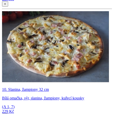
+
10. Slanina, žampiony 32 cm
Bílá omačka, sýr, slanina, žampiony, kuřecí kousky
(A
1, 7
)
229 Kč