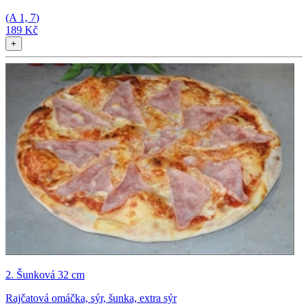
(A
1, 7
)
189 Kč
+
2. Šunková 32 cm
Rajčatová omáčka, sýr, šunka, extra sýr