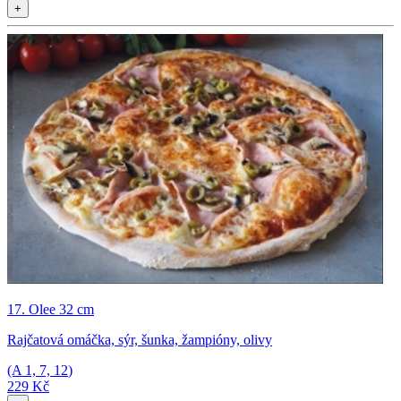
+
17. Olee 32 cm
Rajčatová omáčka, sýr, šunka, žampióny, olivy
(A
1, 7, 12
)
229 Kč