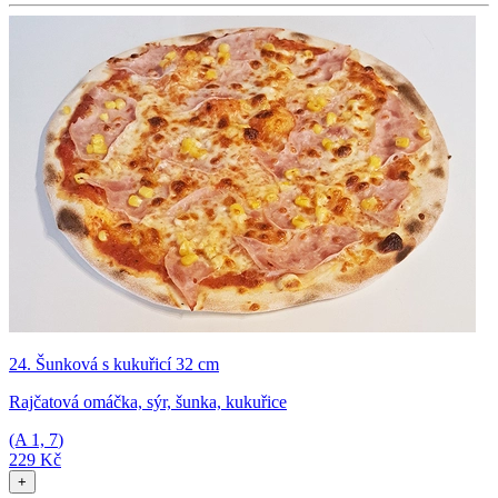
24. Šunková s kukuřicí 32 cm
Rajčatová omáčka, sýr, šunka, kukuřice
(A
1, 7
)
229 Kč
+