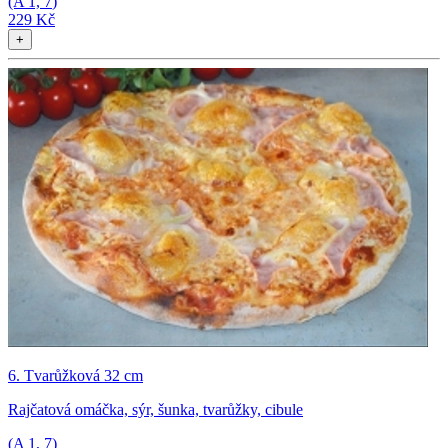
(A
1, 7
)
229 Kč
+
6. Tvarůžková 32 cm
Rajčatová omáčka, sýr, šunka, tvarůžky, cibule
(A
1, 7
)