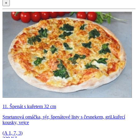
+
11. Špenát s kuřetem 32 cm
Smetanová omáčka, sýr, špenátové listy s česnekem, gril.kuřecí
kousky, vejce
(A
1, 7, 3
)