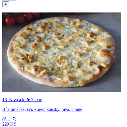
+
16. Niva a kuře 32 cm
Bílá omáčka, sýr, kuřecí kousky, niva, cibule
(A
1, 7
)
229 Kč