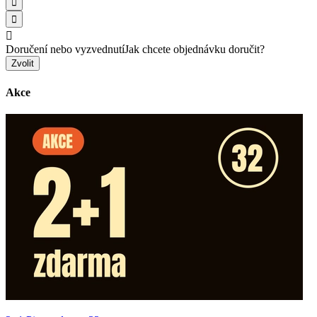



Doručení nebo vyzvednutí
Jak chcete objednávku doručit?
Zvolit
Akce