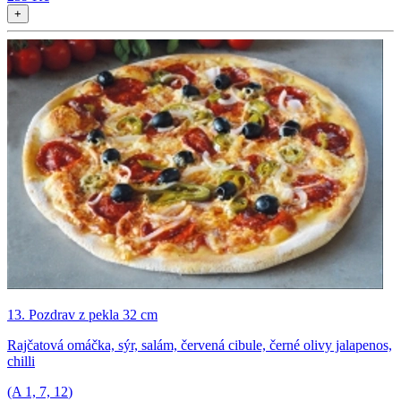
+
13. Pozdrav z pekla 32 cm
Rajčatová omáčka, sýr, salám, červená cibule, černé olivy jalapenos,
chilli
(A
1, 7, 12
)