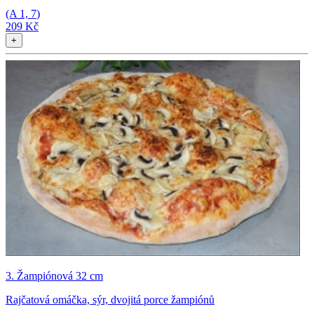
(A
1, 7
)
209 Kč
+
3. Žampiónová 32 cm
Rajčatová omáčka, sýr, dvojitá porce žampiónů