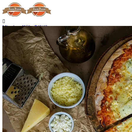

Miroslava Hájka 748/42
Hradec Králové

Nerozváží

Začíná rozvážet v 15:00

Telefon
+420 727 875 075
Kontakt

Přihlásit se
