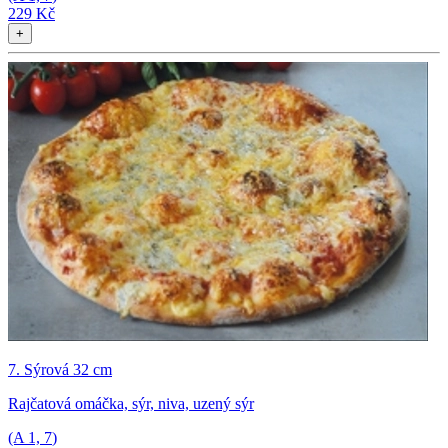
229 Kč
+
7. Sýrová 32 cm
Rajčatová omáčka, sýr, niva, uzený sýr
(A
1, 7
)