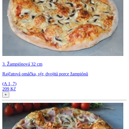
3. Žampiónová 32 cm
Rajčatová omáčka, sýr, dvojitá porce žampiónů
(A
1, 7
)
209 Kč
+