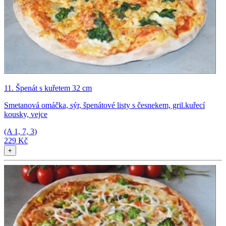
11. Špenát s kuřetem 32 cm
Smetanová omáčka, sýr, špenátové listy s česnekem, gril.kuřecí
kousky, vejce
(A
1, 7, 3
)
229 Kč
+