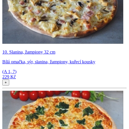
10. Slanina, žampiony 32 cm
Bílá omačka, sýr, slanina, žampiony, kuřecí kousky
(A
1, 7
)
229 Kč
+