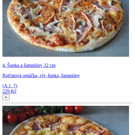
4. Šunka a žampióny 32 cm
Rajčatová omáčka, sýr, šunka, žampióny
(A
1, 7
)
229 Kč
+