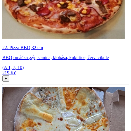
22. Pizza BBQ 32 cm
BBQ omáčka ,sýr, slanina, klobása, kukuřice, červ. cibule
(A
1, 7, 10
)
219 Kč
+