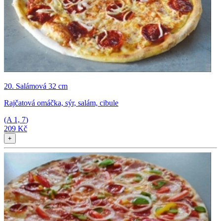
20. Salámová 32 cm
Rajčatová omáčka, sýr, salám, cibule
(A
1, 7
)
209 Kč
+