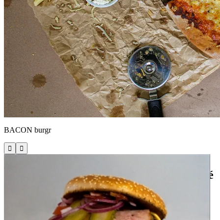
BACON burgr


Miroslava Hájka 748/42, Hradec Králové
Fajn Pizza & Burger