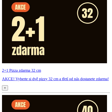
2+1 Pizza zdarma 32 cm
AKCE! Vyberte si dvě pizzy 32 cm a třetí od nás dostanete zdarma!
+