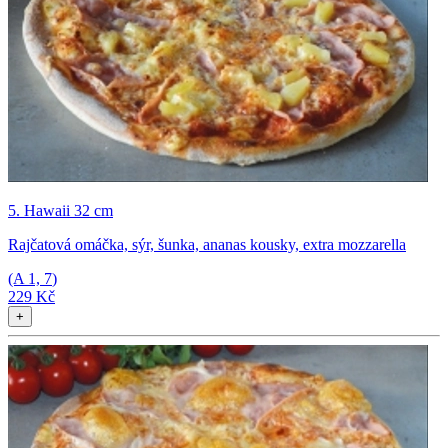
5. Hawaii 32 cm
Rajčatová omáčka, sýr, šunka, ananas kousky, extra mozzarella
(A
1, 7
)
229 Kč
+