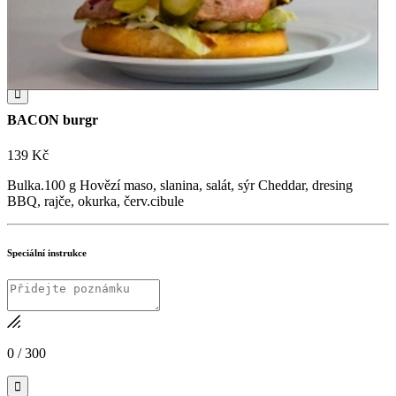
Objednat online

+420 727 875 075
Sledujte nás na sítích!

BACON burgr
139 Kč
Bulka.100 g Hovězí maso, slanina, salát, sýr Cheddar, dresing
BBQ, rajče, okurka, červ.cibule
Speciální instrukce
0
/
300
