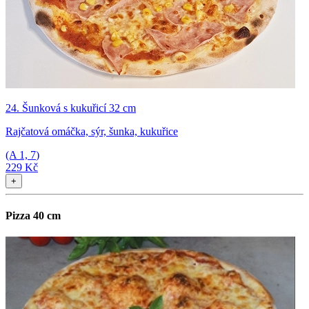
24. Šunková s kukuřicí 32 cm
Rajčatová omáčka, sýr, šunka, kukuřice
(A
1, 7
)
229 Kč
+
Pizza 40 cm