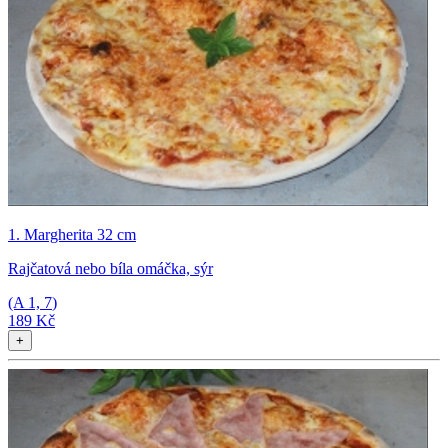
1. Margherita 32 cm
Rajčatová nebo bíla omáčka, sýr
(A
1, 7
)
189 Kč
+