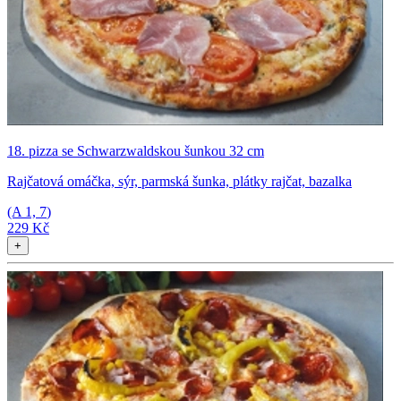
18. pizza se Schwarzwaldskou šunkou 32 cm
Rajčatová omáčka, sýr, parmská šunka, plátky rajčat, bazalka
(A
1, 7
)
229 Kč
+