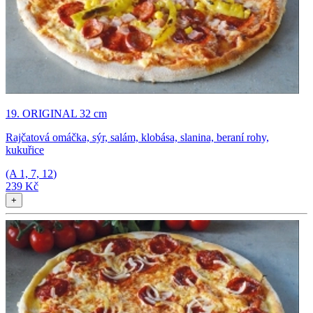
19. ORIGINAL 32 cm
Rajčatová omáčka, sýr, salám, klobása, slanina, beraní rohy,
kukuřice
(A
1, 7, 12
)
239 Kč
+