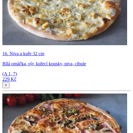
16. Niva a kuře 32 cm
Bílá omáčka, sýr, kuřecí kousky, niva, cibule
(A
1, 7
)
229 Kč
+