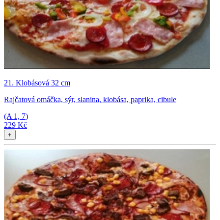
21. Klobásová 32 cm
Rajčatová omáčka, sýr, slanina, klobása, paprika, cibule
(A
1, 7
)
229 Kč
+