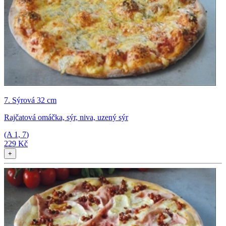
7. Sýrová 32 cm
Rajčatová omáčka, sýr, niva, uzený sýr
(A
1, 7
)
229 Kč
+