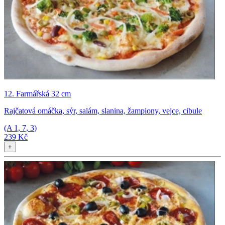
12. Farmářská 32 cm
Rajčatová omáčka, sýr, salám, slanina, žampiony, vejce, cibule
(A
1, 7, 3
)
239 Kč
+