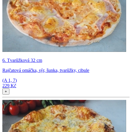
6. Tvarůžková 32 cm
Rajčatová omáčka, sýr, šunka, tvarůžky, cibule
(A
1, 7
)
229 Kč
+