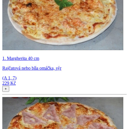
1. Margherita 40 cm
Rajčatová nebo bíla omáčka, sýr
(A
1, 7
)
229 Kč
+