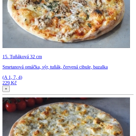
15. Tuňáková 32 cm
Smetanová omáčka, sýr, tuňák, červená cibule, bazalka
(A
1, 7, 4
)
229 Kč
+