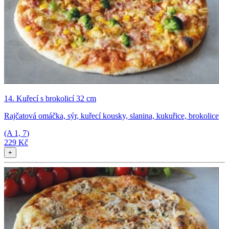
14. Kuřecí s brokolicí 32 cm
Rajčatová omáčka, sýr, kuřecí kousky, slanina, kukuřice, brokolice
(A
1, 7
)
229 Kč
+