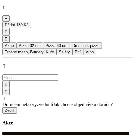
1
+
Přidat
139 Kč


Akce
Pizza 32 cm
Pizza 40 cm
Dresing k pizze
Trhané maso, Burgery, Kuře
Saláty
Pití
Víno




Doručení nebo vyzvednutí
Jak chcete objednávku doručit?
Zvolit
Akce