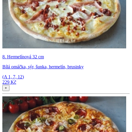
8. Hermelínová 32 cm
Bílá omáčka, sýr, šunka, hermelín, brusinky
(A
1, 7, 12
)
229 Kč
+