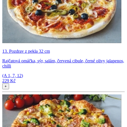
13. Pozdrav z pekla 32 cm
Rajčatová omáčka, sýr, salám, červená cibule, černé olivy jalapenos,
chilli
(A
1, 7, 12
)
229 Kč
+