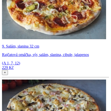
9. Salám, slanina 32 cm
Rajčatová omáčka, sýr, salám, slanina, cibule, jalapenos
(A
1, 7, 12
)
229 Kč
+