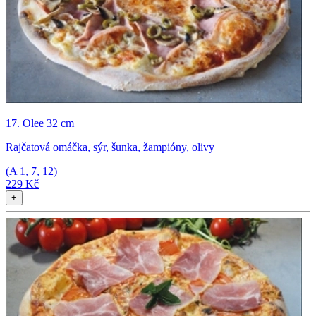
17. Olee 32 cm
Rajčatová omáčka, sýr, šunka, žampióny, olivy
(A
1, 7, 12
)
229 Kč
+