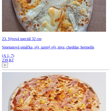
23. Sýrová speciál 32 cm
Smetanová omáčka, sýr, uzený sýr, niva, cheddar, hermelín
(A
1, 7
)
239 Kč
+