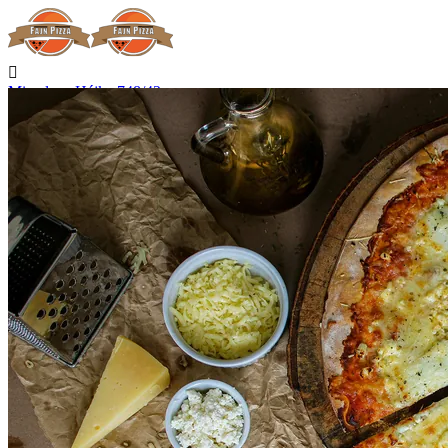

Miroslava Hájka 748/42
Hradec Králové

Nerozváží

Začíná rozvážet v 15:00

Telefon
+420 727 875 075
Kontakt

Přihlásit se
