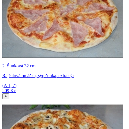
2. Šunková 32 cm
Rajčatová omáčka, sýr, šunka, extra sýr
(A
1, 7
)
209 Kč
+