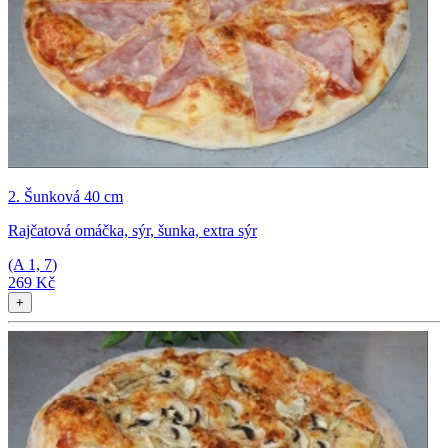
2. Šunková 40 cm
Rajčatová omáčka, sýr, šunka, extra sýr
(A
1, 7
)
269 Kč
+