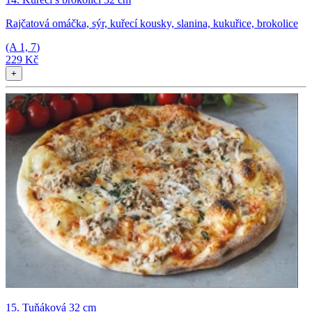
Rajčatová omáčka, sýr, kuřecí kousky, slanina, kukuřice, brokolice
(A
1, 7
)
229 Kč
+
15. Tuňáková 32 cm