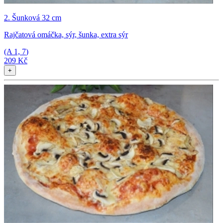
2. Šunková 32 cm
Rajčatová omáčka, sýr, šunka, extra sýr
(A
1, 7
)
209 Kč
+