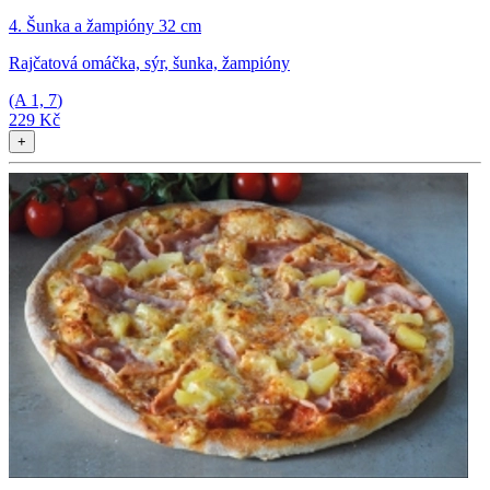
4. Šunka a žampióny 32 cm
Rajčatová omáčka, sýr, šunka, žampióny
(A
1, 7
)
229 Kč
+