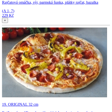
Rajčatová omáčka, sýr, parmská šunka, plátky rajčat, bazalka
(A
1, 7
)
229 Kč
+
19. ORIGINAL 32 cm