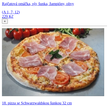
Rajčatová omáčka, sýr, šunka, žampióny, olivy
(A
1, 7, 12
)
229 Kč
+
18. pizza se Schwarzwaldskou šunkou 32 cm