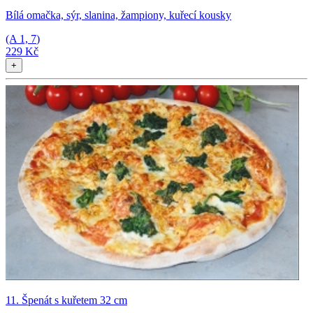
Bílá omačka, sýr, slanina, žampiony, kuřecí kousky
(A
1, 7
)
229 Kč
+
11. Špenát s kuřetem 32 cm