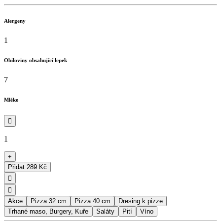
Alergeny
1
Obiloviny obsahující lepek
7
Mléko

1
+
Přidat
289 Kč


Akce
Pizza 32 cm
Pizza 40 cm
Dresing k pizze
Trhané maso, Burgery, Kuře
Saláty
Pití
Víno