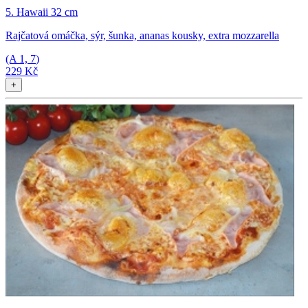
5. Hawaii 32 cm
Rajčatová omáčka, sýr, šunka, ananas kousky, extra mozzarella
(A
1, 7
)
229 Kč
+