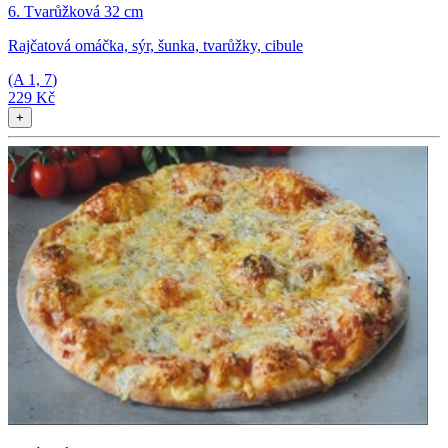
6. Tvarůžková 32 cm
Rajčatová omáčka, sýr, šunka, tvarůžky, cibule
(A
1, 7
)
229 Kč
+