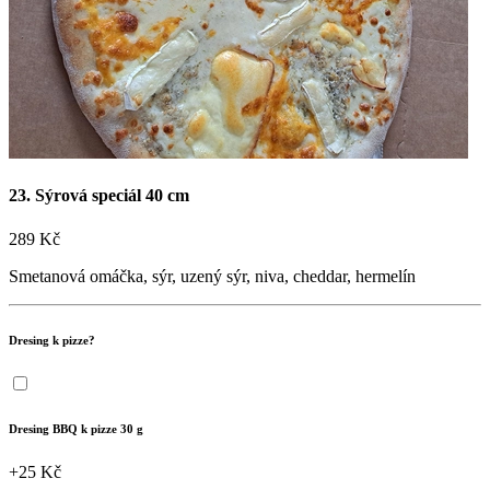
Objednat online

+420 727 875 075
Sledujte nás na sítích!

23. Sýrová speciál 40 cm
289 Kč
Smetanová omáčka, sýr, uzený sýr, niva, cheddar, hermelín
Dresing k pizze?
Dresing BBQ k pizze 30 g
+25 Kč