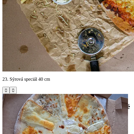
23. Sýrová speciál 40 cm


Miroslava Hájka 748/42, Hradec Králové
Fajn Pizza & Burger