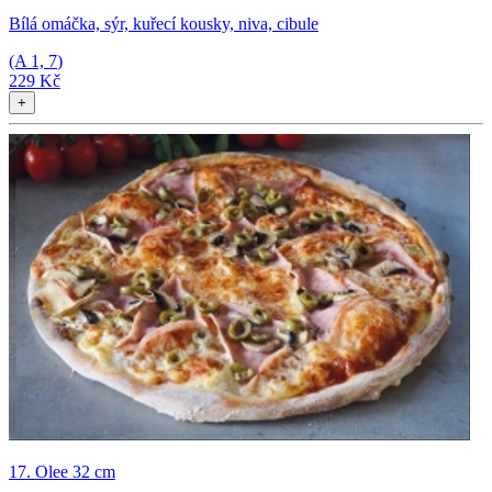
Bílá omáčka, sýr, kuřecí kousky, niva, cibule
(A
1, 7
)
229 Kč
+
17. Olee 32 cm