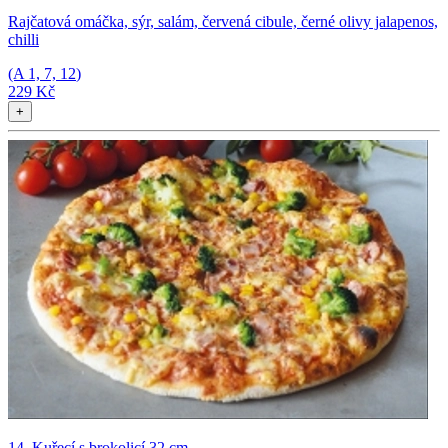
Rajčatová omáčka, sýr, salám, červená cibule, černé olivy jalapenos,
chilli
(A
1, 7, 12
)
229 Kč
+
14. Kuřecí s brokolicí 32 cm