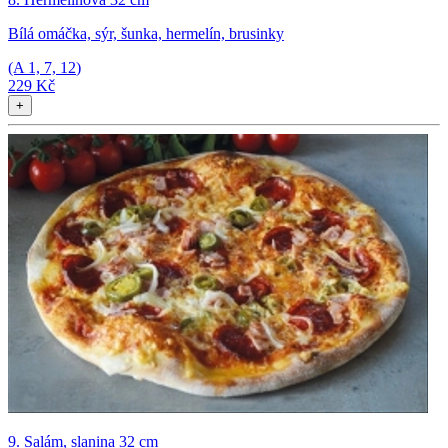
Bílá omáčka, sýr, šunka, hermelín, brusinky
(A
1, 7, 12
)
229 Kč
+
9. Salám, slanina 32 cm