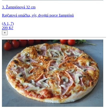
3. Žampiónová 32 cm
Rajčatová omáčka, sýr, dvojitá porce žampiónů
(A
1, 7
)
209 Kč
+