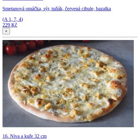
Smetanová omáčka, sýr, tuňák, červená cibule, bazalka
(A
1, 7, 4
)
229 Kč
+
16. Niva a kuře 32 cm