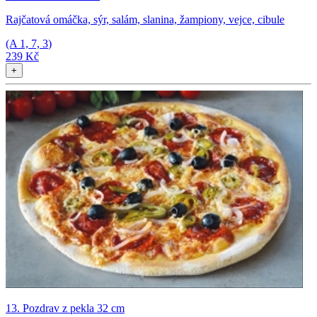
Rajčatová omáčka, sýr, salám, slanina, žampiony, vejce, cibule
(A
1, 7, 3
)
239 Kč
+
13. Pozdrav z pekla 32 cm