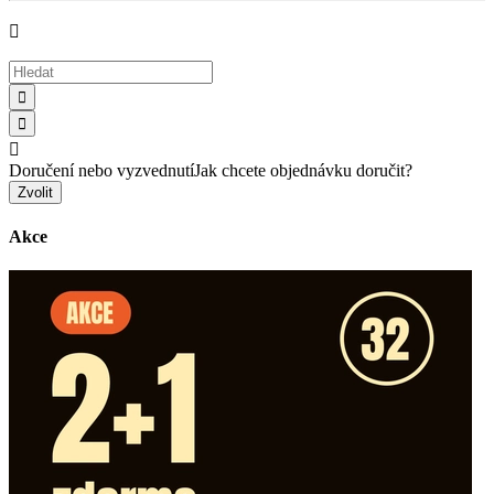




Doručení nebo vyzvednutí
Jak chcete objednávku doručit?
Zvolit
Akce