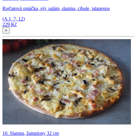
Rajčatová omáčka, sýr, salám, slanina, cibule, jalapenos
(A
1, 7, 12
)
229 Kč
+
10. Slanina, žampiony 32 cm