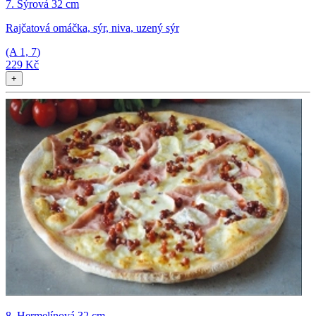
7. Sýrová 32 cm
Rajčatová omáčka, sýr, niva, uzený sýr
(A
1, 7
)
229 Kč
+
8. Hermelínová 32 cm