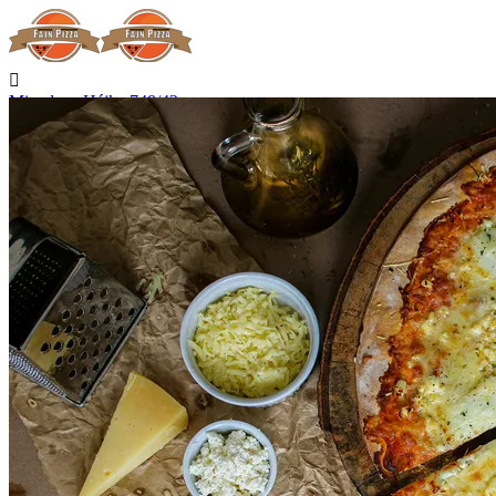

Miroslava Hájka 748/42
Hradec Králové

Nerozváží

Začíná rozvážet v 15:00

Telefon
+420 727 875 075
Kontakt

Přihlásit se
