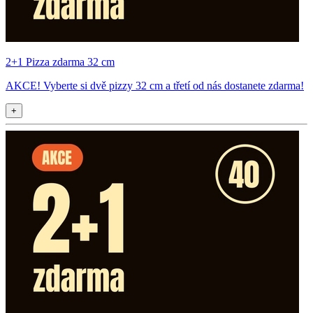
2+1 Pizza zdarma 32 cm
AKCE! Vyberte si dvě pizzy 32 cm a třetí od nás dostanete zdarma!
+