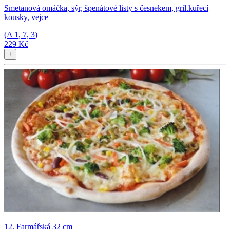
Smetanová omáčka, sýr, špenátové listy s česnekem, gril.kuřecí
kousky, vejce
(A
1, 7, 3
)
229 Kč
+
12. Farmářská 32 cm