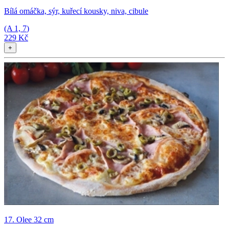
Bílá omáčka, sýr, kuřecí kousky, niva, cibule
(A
1, 7
)
229 Kč
+
17. Olee 32 cm