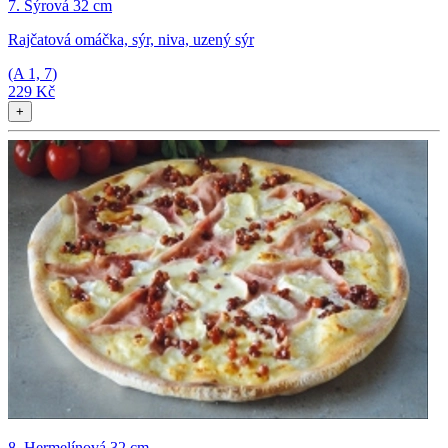
7. Sýrová 32 cm
Rajčatová omáčka, sýr, niva, uzený sýr
(A
1, 7
)
229 Kč
+
8. Hermelínová 32 cm