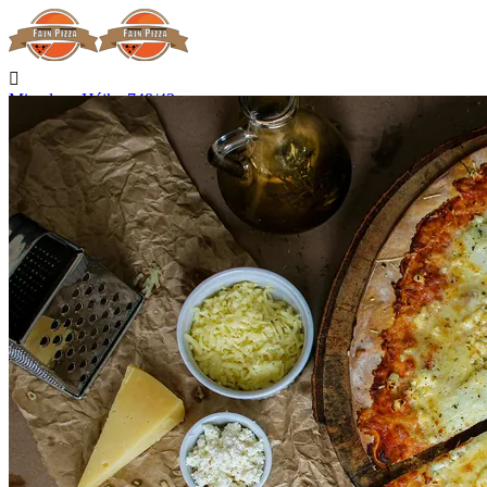

Miroslava Hájka 748/42
Hradec Králové

Nerozváží

Začíná rozvážet v 15:00

Telefon
+420 727 875 075
Kontakt

Přihlásit se
