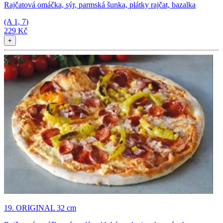
Rajčatová omáčka, sýr, parmská šunka, plátky rajčat, bazalka
(A
1, 7
)
229 Kč
+
19. ORIGINAL 32 cm