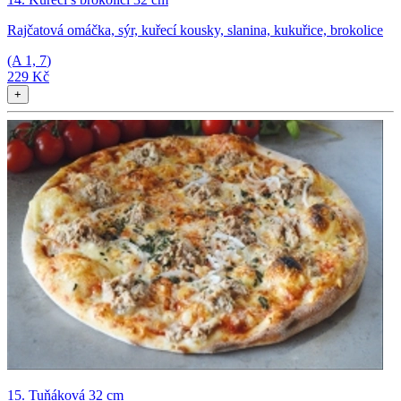
Rajčatová omáčka, sýr, kuřecí kousky, slanina, kukuřice, brokolice
(A
1, 7
)
229 Kč
+
15. Tuňáková 32 cm