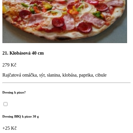
Objednat online

+420 727 875 075
Sledujte nás na sítích!

21. Klobásová 40 cm
279 Kč
Rajčatová omáčka, sýr, slanina, klobása, paprika, cibule
Dresing k pizze?
Dresing BBQ k pizze 30 g
+25 Kč