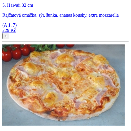
5. Hawaii 32 cm
Rajčatová omáčka, sýr, šunka, ananas kousky, extra mozzarella
(A
1, 7
)
229 Kč
+