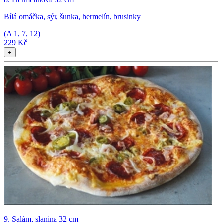
Bílá omáčka, sýr, šunka, hermelín, brusinky
(A
1, 7, 12
)
229 Kč
+
9. Salám, slanina 32 cm