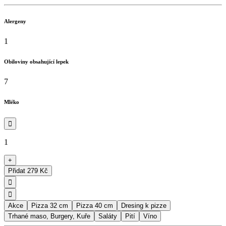
Alergeny
1
Obiloviny obsahující lepek
7
Mléko

1
+
Přidat
279 Kč


Akce
Pizza 32 cm
Pizza 40 cm
Dresing k pizze
Trhané maso, Burgery, Kuře
Saláty
Pití
Víno