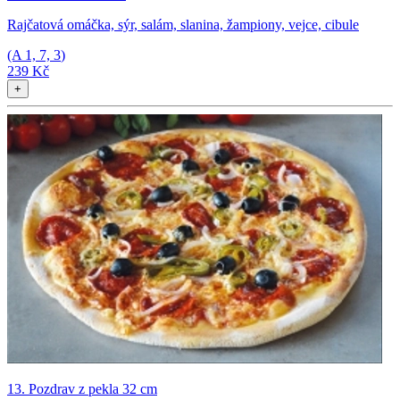
Rajčatová omáčka, sýr, salám, slanina, žampiony, vejce, cibule
(A
1, 7, 3
)
239 Kč
+
13. Pozdrav z pekla 32 cm