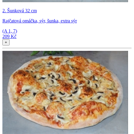
2. Šunková 32 cm
Rajčatová omáčka, sýr, šunka, extra sýr
(A
1, 7
)
209 Kč
+