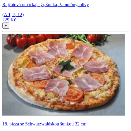
Rajčatová omáčka, sýr, šunka, žampióny, olivy
(A
1, 7, 12
)
229 Kč
+
18. pizza se Schwarzwaldskou šunkou 32 cm