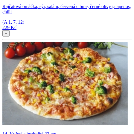
Rajčatová omáčka, sýr, salám, červená cibule, černé olivy jalapenos,
chilli
(A
1, 7, 12
)
229 Kč
+
14. Kuřecí s brokolicí 32 cm