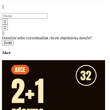




Doručení nebo vyzvednutí
Jak chcete objednávku doručit?
Zvolit
Akce