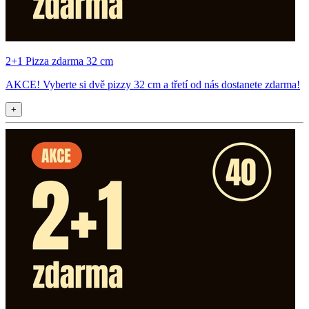
2+1 Pizza zdarma 32 cm
AKCE! Vyberte si dvě pizzy 32 cm a třetí od nás dostanete zdarma!
+