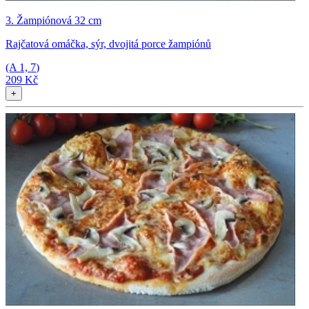
3. Žampiónová 32 cm
Rajčatová omáčka, sýr, dvojitá porce žampiónů
(A
1, 7
)
209 Kč
+