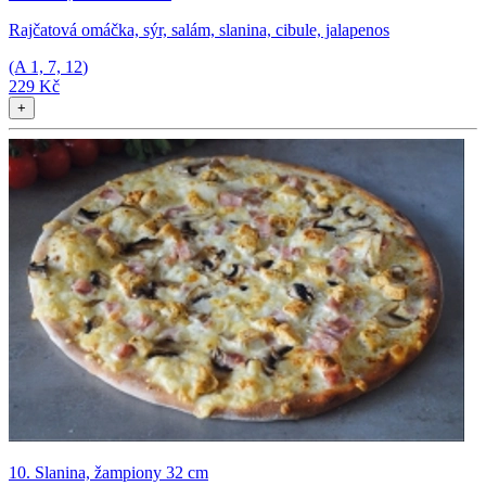
Rajčatová omáčka, sýr, salám, slanina, cibule, jalapenos
(A
1, 7, 12
)
229 Kč
+
10. Slanina, žampiony 32 cm