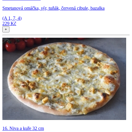
Smetanová omáčka, sýr, tuňák, červená cibule, bazalka
(A
1, 7, 4
)
229 Kč
+
16. Niva a kuře 32 cm