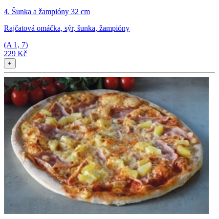
4. Šunka a žampióny 32 cm
Rajčatová omáčka, sýr, šunka, žampióny
(A
1, 7
)
229 Kč
+