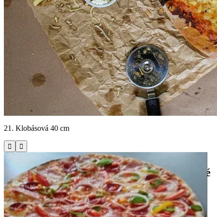
21. Klobásová 40 cm


Miroslava Hájka 748/42, Hradec Králové
Fajn Pizza & Burger