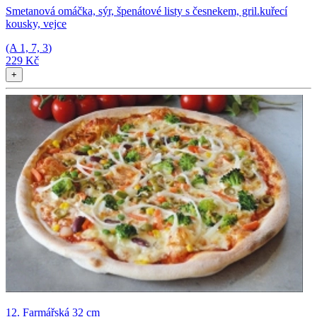
Smetanová omáčka, sýr, špenátové listy s česnekem, gril.kuřecí
kousky, vejce
(A
1, 7, 3
)
229 Kč
+
12. Farmářská 32 cm