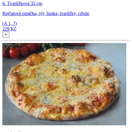
6. Tvarůžková 32 cm
Rajčatová omáčka, sýr, šunka, tvarůžky, cibule
(A
1, 7
)
229 Kč
+