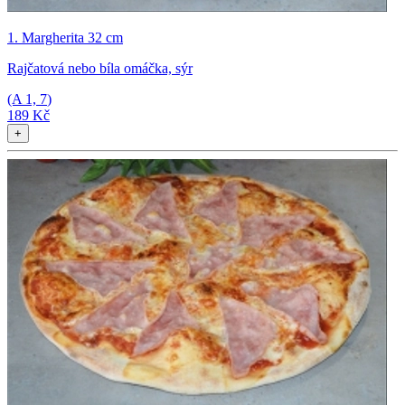
1. Margherita 32 cm
Rajčatová nebo bíla omáčka, sýr
(A
1, 7
)
189 Kč
+