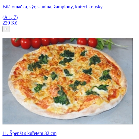
Bílá omačka, sýr, slanina, žampiony, kuřecí kousky
(A
1, 7
)
229 Kč
+
11. Špenát s kuřetem 32 cm