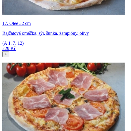
17. Olee 32 cm
Rajčatová omáčka, sýr, šunka, žampióny, olivy
(A
1, 7, 12
)
229 Kč
+