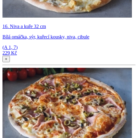
16. Niva a kuře 32 cm
Bílá omáčka, sýr, kuřecí kousky, niva, cibule
(A
1, 7
)
229 Kč
+