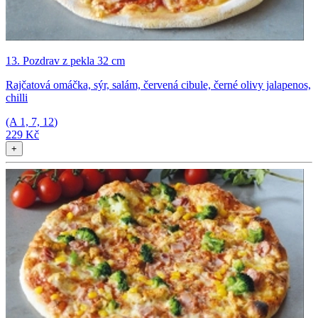
13. Pozdrav z pekla 32 cm
Rajčatová omáčka, sýr, salám, červená cibule, černé olivy jalapenos,
chilli
(A
1, 7, 12
)
229 Kč
+