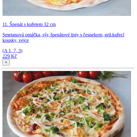
11. Špenát s kuřetem 32 cm
Smetanová omáčka, sýr, špenátové listy s česnekem, gril.kuřecí
kousky, vejce
(A
1, 7, 3
)
229 Kč
+