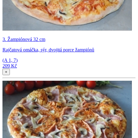
3. Žampiónová 32 cm
Rajčatová omáčka, sýr, dvojitá porce žampiónů
(A
1, 7
)
209 Kč
+