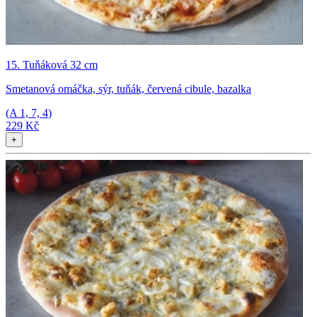
15. Tuňáková 32 cm
Smetanová omáčka, sýr, tuňák, červená cibule, bazalka
(A
1, 7, 4
)
229 Kč
+