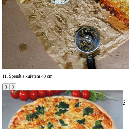
11. Špenát s kuřetem 40 cm


Miroslava Hájka 748/42, Hradec Králové
Fajn Pizza & Burger