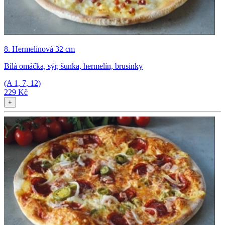
8. Hermelínová 32 cm
Bílá omáčka, sýr, šunka, hermelín, brusinky
(A
1, 7, 12
)
229 Kč
+