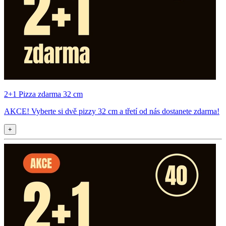
2+1 Pizza zdarma 32 cm
AKCE! Vyberte si dvě pizzy 32 cm a třetí od nás dostanete zdarma!
+