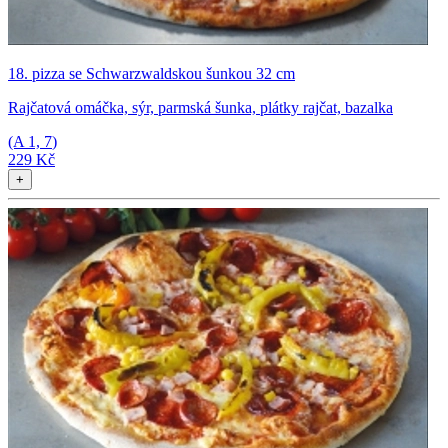
18. pizza se Schwarzwaldskou šunkou 32 cm
Rajčatová omáčka, sýr, parmská šunka, plátky rajčat, bazalka
(A
1, 7
)
229 Kč
+