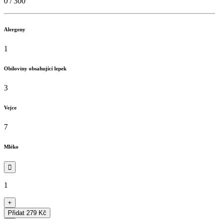
0
/
300
Alergeny
1
Obiloviny obsahující lepek
3
Vejce
7
Mléko

1
+
Přidat
279 Kč