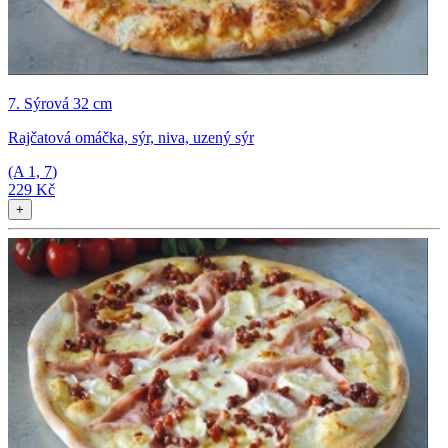
7. Sýrová 32 cm
Rajčatová omáčka, sýr, niva, uzený sýr
(A
1, 7
)
229 Kč
+