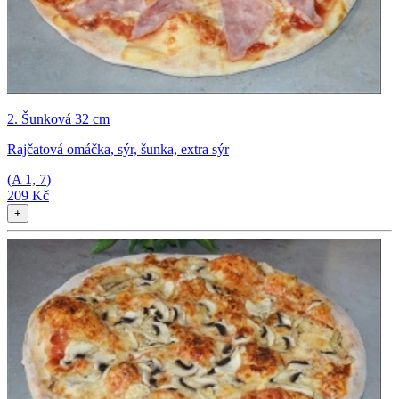
2. Šunková 32 cm
Rajčatová omáčka, sýr, šunka, extra sýr
(A
1, 7
)
209 Kč
+