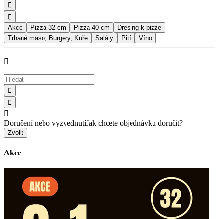


Akce
Pizza 32 cm
Pizza 40 cm
Dresing k pizze
Trhané maso, Burgery, Kuře
Saláty
Pití
Víno




Doručení nebo vyzvednutí
Jak chcete objednávku doručit?
Zvolit
Akce