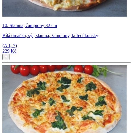
10. Slanina, žampiony 32 cm
Bílá omačka, sýr, slanina, žampiony, kuřecí kousky
(A
1, 7
)
229 Kč
+