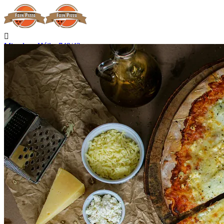

Miroslava Hájka 748/42
Hradec Králové

Nerozváží

Začíná rozvážet zítra v 15:00

Telefon
+420 727 875 075
Kontakt

Přihlásit se
