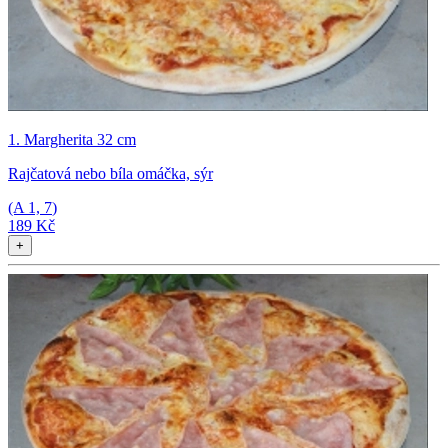
1. Margherita 32 cm
Rajčatová nebo bíla omáčka, sýr
(A
1, 7
)
189 Kč
+