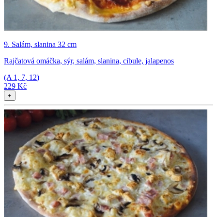
9. Salám, slanina 32 cm
Rajčatová omáčka, sýr, salám, slanina, cibule, jalapenos
(A
1, 7, 12
)
229 Kč
+