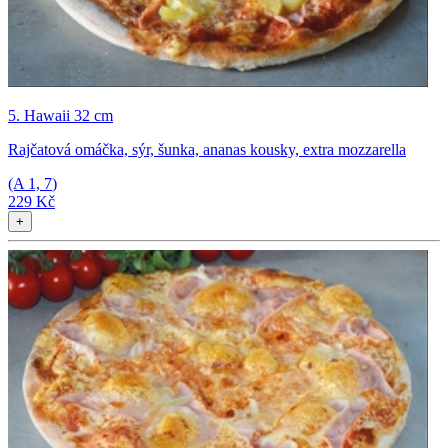
5. Hawaii 32 cm
Rajčatová omáčka, sýr, šunka, ananas kousky, extra mozzarella
(A
1, 7
)
229 Kč
+