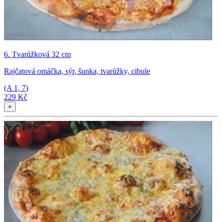
6. Tvarůžková 32 cm
Rajčatová omáčka, sýr, šunka, tvarůžky, cibule
(A
1, 7
)
229 Kč
+