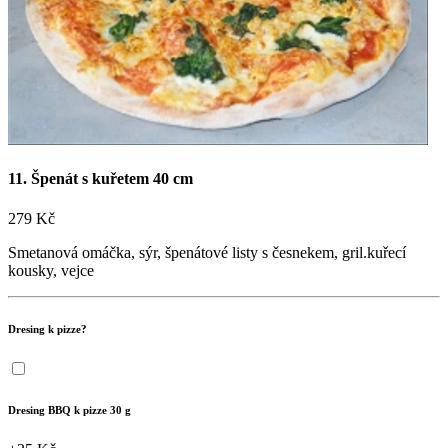
Objednat online

+420 727 875 075
Sledujte nás na sítích!

11. Špenát s kuřetem 40 cm
279 Kč
Smetanová omáčka, sýr, špenátové listy s česnekem, gril.kuřecí
kousky, vejce
Dresing k pizze?
Dresing BBQ k pizze 30 g