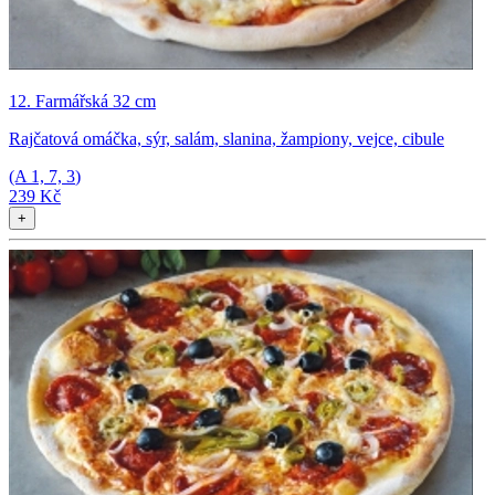
12. Farmářská 32 cm
Rajčatová omáčka, sýr, salám, slanina, žampiony, vejce, cibule
(A
1, 7, 3
)
239 Kč
+