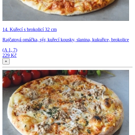
14. Kuřecí s brokolicí 32 cm
Rajčatová omáčka, sýr, kuřecí kousky, slanina, kukuřice, brokolice
(A
1, 7
)
229 Kč
+