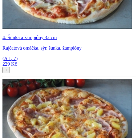
4. Šunka a žampióny 32 cm
Rajčatová omáčka, sýr, šunka, žampióny
(A
1, 7
)
229 Kč
+