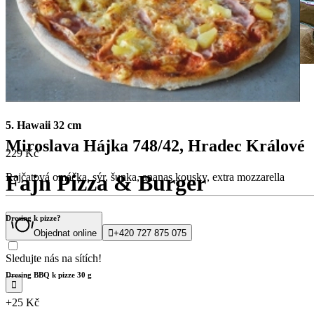
5. Hawaii 32 cm
Miroslava Hájka 748/42, Hradec Králové
229 Kč
Fajn Pizza & Burger
Rajčatová omáčka, sýr, šunka, ananas kousky, extra mozzarella
Dresing k pizze?
Objednat online

+420 727 875 075
Sledujte nás na sítích!
Dresing BBQ k pizze 30 g

+25 Kč