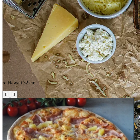
5. Hawaii 32 cm

