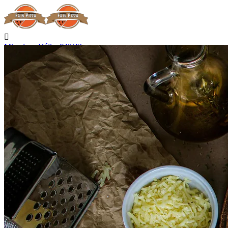

Miroslava Hájka 748/42
Hradec Králové

Nerozváží

Začíná rozvážet v 15:00

Telefon
+420 727 875 075
Kontakt

Přihlásit se
